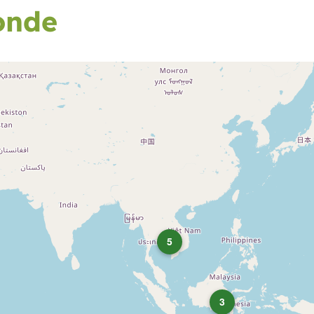
onde
5
3