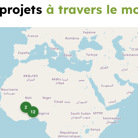
 projets
à travers le m
2
12