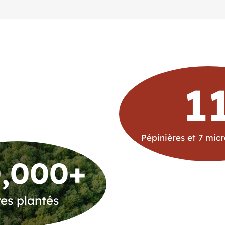
1
Pépinières et 7 micr
,000
+
es plantés