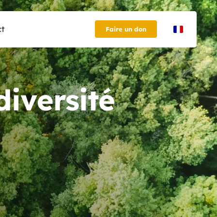
ct
Faire un don
diversité