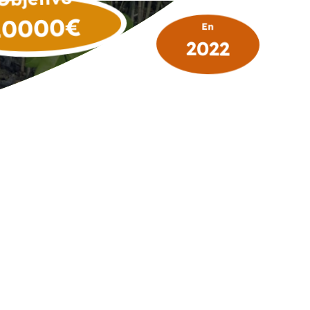
€
10000
En
2022