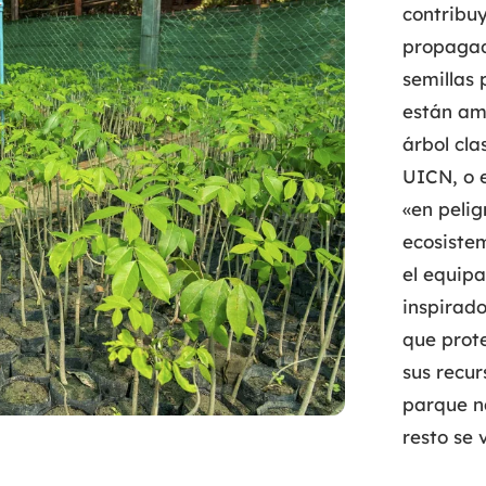
contribuy
propagad
semillas 
están am
árbol cla
UICN, o 
«en pelig
ecosistem
el equipa
inspirado
que prot
sus recur
parque na
resto se 