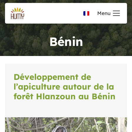
Menu
Bénin
Développement de
l’apiculture autour de la
forêt Hlanzoun au Bénin