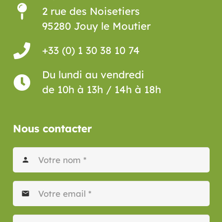
2 rue des Noisetiers
95280 Jouy le Moutier
+33 (0) 1 30 38 10 74
Du lundi au vendredi
de 10h à 13h / 14h à 18h
Nous contacter
person
mail