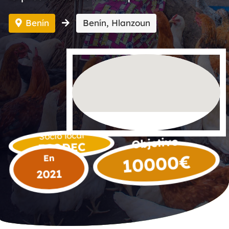
Benín
Benín, Hlanzoun
Socio local
Objetivo
ECODEC
€
10000
En
2021