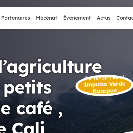
Partenaires
Mécénat
Évènement
Actus
Conta
’agriculture
Partenaire local
petits
Impulso Verde
Kuaspue
e café ,
 Cali,