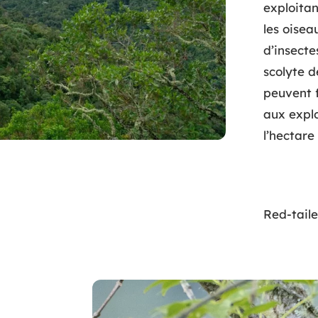
exploitan
les oisea
d’insect
scolyte d
peuvent 
aux explo
l’hectare
Red-taile