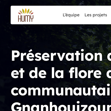
L’équipe
Les projets
Préservation 
et de la flore 
communautai
Gnanhouizoun