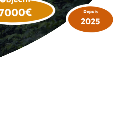
€
7000
Depuis
2025