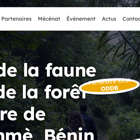
Partenaires
Mécénat
Évènement
Actus
Conta
de la faune
Partenaire local
de la forêt
ODDB
re de
mè, Bénin