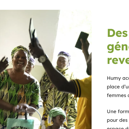
Des
gén
rev
Humy acc
place d’u
femmes d
Une forma
pour des 
espace d