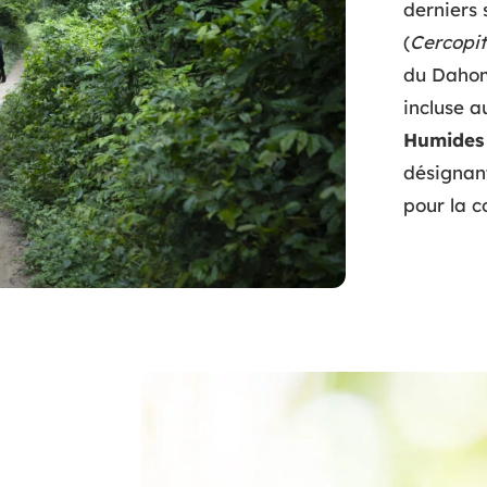
derniers 
(
Cercopit
du Dahom
incluse a
Humides 
désignan
pour la 