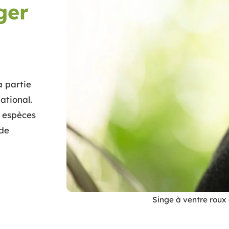
ger
a partie
ational.
8 espèces
de
Singe à ventre roux 